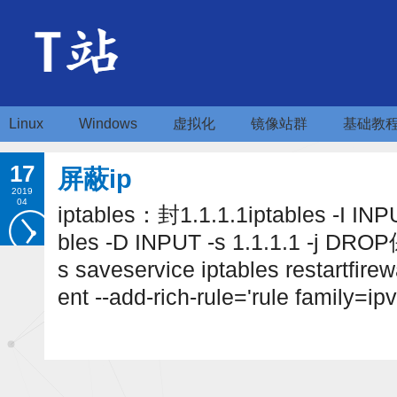
Linux
Windows
虚拟化
镜像站群
基础教
17
屏蔽ip
2019
04
iptables：封1.1.1.1iptables -I IN
bles -D INPUT -s 1.1.1.1 -j D
s saveservice iptables restartfir
ent --add-rich-rule='rule family=i