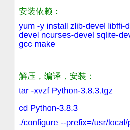
安装依赖：
yum -y install zlib-devel libff
devel ncurses-devel sqlite-dev
gcc make
解压，编译，安装：
tar -xvzf Python-3.8.3.tgz
cd Python-3.8.3
./configure --prefix=/usr/local