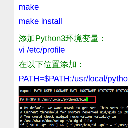
make
make install
添加Python3环境变量：
vi /etc/profile
在以下位置添加：
PATH=$PATH:/usr/local/pytho