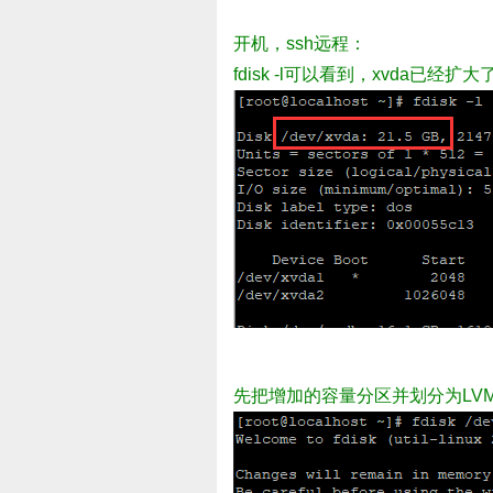
开机，ssh远程：
fdisk -l可以看到，xvda
先把增加的容量分区并划分为LV