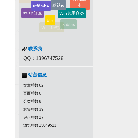
Win实用命令
swap分区
安装
bbr
MySQL
zabbix
Memcache
Win10激活
联系我
QQ：1396747528
站点信息
文章总数:62
页面总数:6
分类总数:8
标签总数:39
评论总数:27
浏览总数:15049522