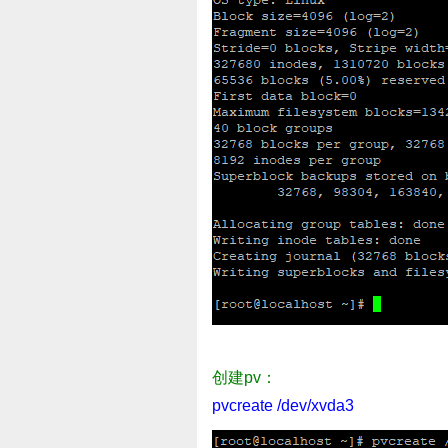
创建pv：
pvcreate /dev/xvda3