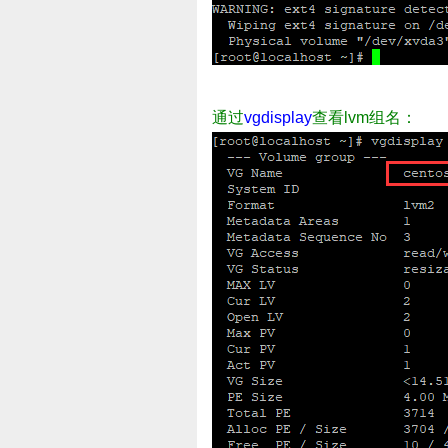
通过
vgdisplay
查看lvm组名：